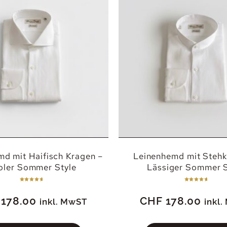
d mit Haifisch Kragen –
Leinenhemd mit Stehk
oler Sommer Style
Lässiger Sommer S
Bewertet
Bewertet
mit
mit
5.00
5.00
178.00
CHF
178.00
von 5
von 5
inkl. MwST
inkl