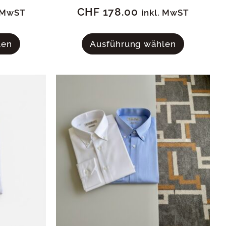
CHF
178.00
. MwST
inkl. MwST
len
Ausführung wählen