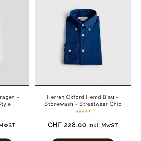
ragen –
Herren Oxford Hemd Blau –
tyle
Stonewash – Streetwear Chic
Bewertet
mit
5.00
CHF
228.00
von 5
. MwST
inkl. MwST