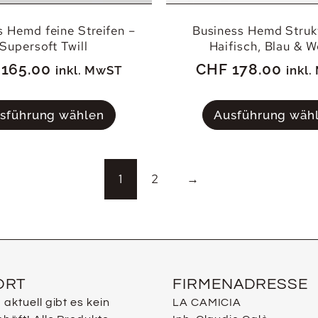
s Hemd feine Streifen –
Business Hemd Struk
Supersoft Twill
Haifisch, Blau & W
165.00
CHF
178.00
inkl. MwST
inkl
sführung wählen
Ausführung wäh
1
2
→
ORT
FIRMENADRESSE
ktuell gibt es kein
LA CAMICIA