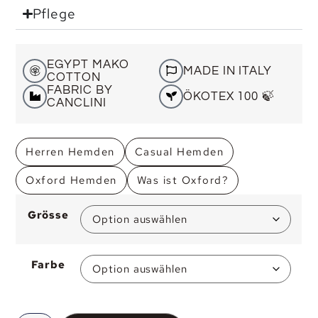
Pflege
EGYPT MAKO
MADE IN ITALY
COTTON
FABRIC BY
ÖKOTEX 100 🍃
CANCLINI
Herren Hemden
Casual Hemden
Oxford Hemden
Was ist Oxford?
Grösse
Farbe