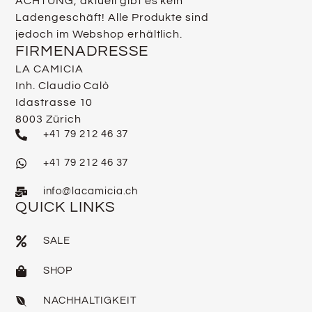
ACHTUNG, aktuell gibt es kein
Ladengeschäft! Alle Produkte sind
jedoch im Webshop erhältlich.
FIRMENADRESSE
LA CAMICIA
Inh. Claudio Calò
Idastrasse 10
8003 Zürich
+41 79 212 46 37
+41 79 212 46 37
info@lacamicia.ch
QUICK LINKS
SALE
SHOP
NACHHALTIGKEIT