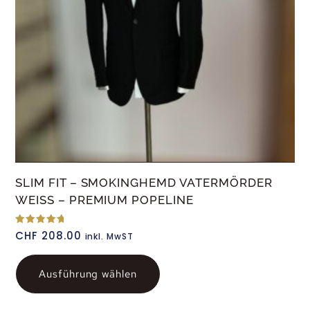
SLIM FIT – SMOKINGHEMD VATERMÖRDER
WEISS – PREMIUM POPELINE
Bewertet
CHF
208.00
inkl. MwST
mit
5.00
von 5
Ausführung wählen